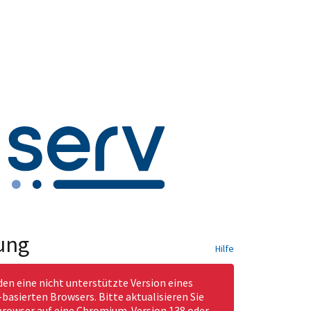
ung
Hilfe
den eine nicht unterstützte Version eines
asierten Browsers. Bitte aktualisieren Sie
rowser auf eine Chromium-Version 138 oder